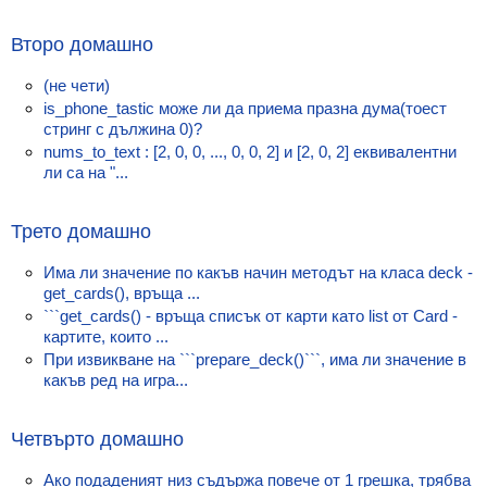
Класация
Второ домашно
Екип
(не чети)
is_phone_tastic може ли да приема празна дума(тоест
стринг с дължина 0)?
nums_to_text : [2, 0, 0, ..., 0, 0, 2] и [2, 0, 2] еквивалентни
ли са на "...
Трето домашно
Има ли значение по какъв начин методът на класа deck -
get_cards(), връща ...
```get_cards() - връща списък от карти като list от Card -
картите, които ...
При извикване на ```prepare_deck()```, има ли значение в
какъв ред на игра...
Четвърто домашно
Ако подаденият низ съдържа повече от 1 грешка, трябва