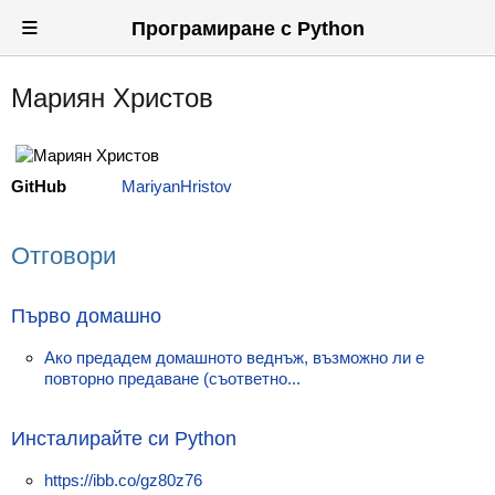
≡
Програмиране с Python
Мариян Христов
Вход
Регистрация
GitHub
MariyanHristov
Новини
Материали
Отговори
Задачи
Първо домашно
Предизвикателства
Aко предадем домашното веднъж, възможно ли е
Хитринки
повторно предаване (съответно...
Форуми
Инсталирайте си Python
Потребители
https://ibb.co/gz80z76