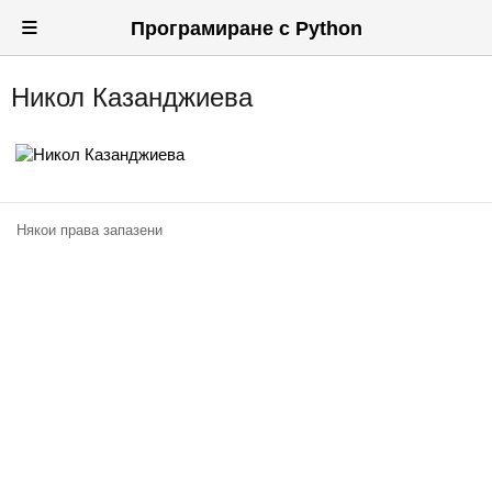
≡
Програмиране с Python
Никол Казанджиева
Вход
Регистрация
Новини
Някои права запазени
Материали
Задачи
Предизвикателства
Хитринки
Форуми
Потребители