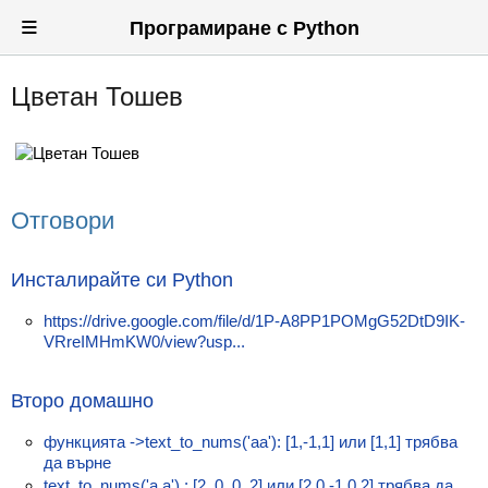
≡
Програмиране с Python
Цветан Тошев
Вход
Регистрация
Новини
Отговори
Материали
Задачи
Инсталирайте си Python
Предизвикателства
https://drive.google.com/file/d/1P-A8PP1POMgG52DtD9IK-
VRreIMHmKW0/view?usp...
Хитринки
Второ домашно
Форуми
функцията ->text_to_nums('aa'): [1,-1,1] или [1,1] трябва
Потребители
да върне
text_to_nums('a a') : [2, 0, 0, 2] или [2,0,-1,0,2] трябва да