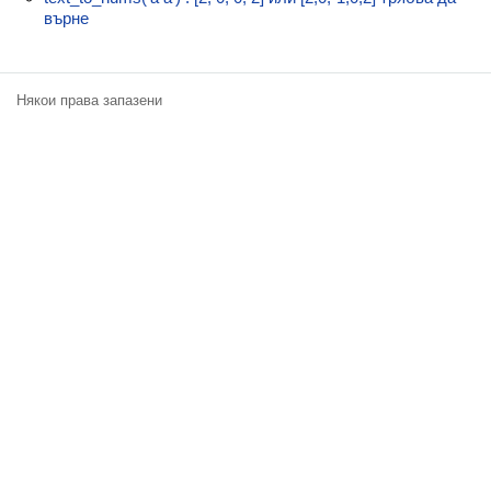
Класация
върне
Екип
Някои права запазени