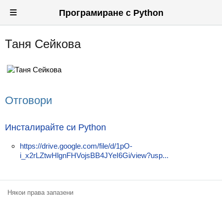
≡
Програмиране с Python
Таня Сейкова
Вход
Регистрация
Новини
Отговори
Материали
Задачи
Инсталирайте си Python
Предизвикателства
https://drive.google.com/file/d/1pO-
i_x2rLZtwHlgnFHVojsBB4JYeI6Gi/view?usp...
Хитринки
Форуми
Някои права запазени
Потребители