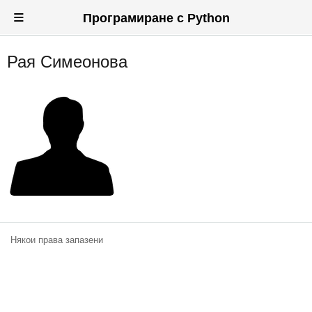
≡
Програмиране с Python
Рая Симеонова
Вход
Регистрация
Новини
Материали
Задачи
Предизвикателства
Хитринки
Някои права запазени
Форуми
Потребители