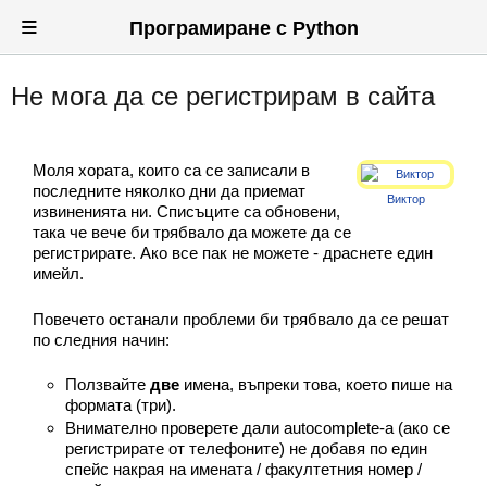
≡
Програмиране с Python
Не мога да се регистрирам в сайта
Вход
Регистрация
Моля хората, които са се записали в
Новини
последните няколко дни да приемат
Виктор
извиненията ни. Списъците са обновени,
Материали
така че вече би трябвало да можете да се
регистрирате. Ако все пак не можете - драснете един
имейл.
Задачи
Повечето останали проблеми би трябвало да се решат
Предизвикателства
по следния начин:
Хитринки
Ползвайте
две
имена, въпреки това, което пише на
формата (три).
Форуми
Внимателно проверете дали autocomplete-а (ако се
регистрирате от телефоните) не добавя по един
Потребители
спейс накрая на имената / факултетния номер /