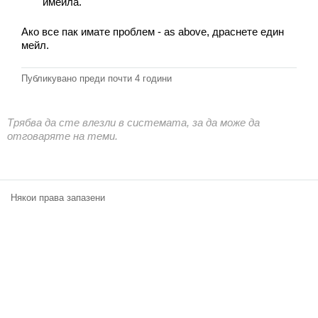
имейла.
Класация
Ако все пак имате проблем - as above, драснете един
Екип
мейл.
Публикувано преди
почти 4 години
Трябва да сте влезли в системата, за да може да
отговаряте на теми.
Някои права запазени