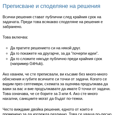
Класация
Преписване и споделяне на решения
Екип
Всички решения стават публични след крайния срок на
задачата. Преди това всякакво споделяне на решения е
забранено.
Това включва:
Да пратите решението си на някой друг.
Да го покажете на другарче, за да "почерпи идеи".
Да го сложите някъде публично преди крайния срок
(например GitHub).
Ако хванем, че сте преписвали, ви късаме без много-много
обяснения и губите всичките си точки от задачи. Когато се
видим през септември, схемата за оценява продължава да
важи за вас и вие продължавате да имате 0 точки от задачи.
Това означава, че се борите за 3 или 4. Ако сте много
нахални, санкциите могат да бъдат по-тежки.
Често виждаме двойка решения, едното от които е
променено за да изглежда различно. Това се хваща по-лесно,