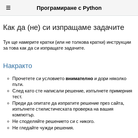
≡
Програмиране с Python
Как да (не) си изпращаме задачите
Вход
Регистрация
Тук ще намерите кратки (или не толкова кратки) инструкции
за това как да си изпращате задачите.
Новини
Накракто
Материали
Задачи
Прочетете си условието
внимателно
и дори няколко
пъти.
Предизвикателства
След като сте написали решение, изпълнете примерния
тест.
Преди да опитате да изпратите решение през сайта,
Хитринки
изпълнете стилистическата проверка на вашия
компютър.
Форуми
Не споделяйте решението си с никого.
Не гледайте чужди решения.
Потребители