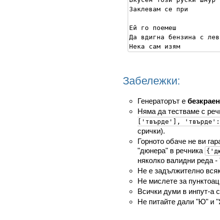
Заклевам се при

Ей го поемеш

Да вдигна бензина с лев

Забележки:
Генераторът е
безкраен
Няма да тестваме с реч
['твърде'], 'твърде':
срички).
Горното обаче не ви га
"дюнера" в речника
{'д
няколко валидни реда - "
Не е задължително всяк
Не мислете за пунктоац
Всички думи в инпут-а с
Не питайте дали "Ю" и "