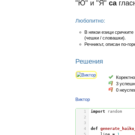
"Ю" и "Я"
са
глас
Любопитно:
В някои езици сричките
(чешки / словашки).
Речникът, описан по-гор
Решения
Коректно
3 успешн
0 неуспе
Виктор
import
random
def
generate_haiku
line
=
1