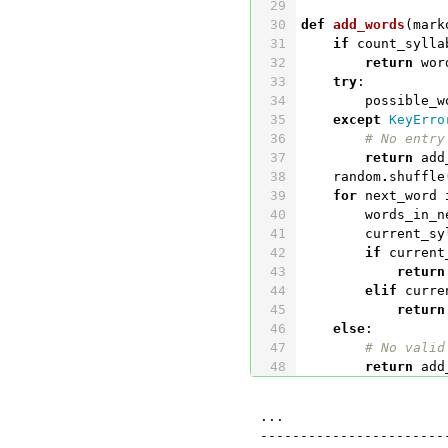
def
add_words
(
mark
if
count_sylla
return
wor
try
:
possible_w
except
KeyErro
return
add
random
.
shuffle
for
next_word
words_in_n
current_sy
if
current
return
elif
curre
return
else
:
return
add
...

-----------------------