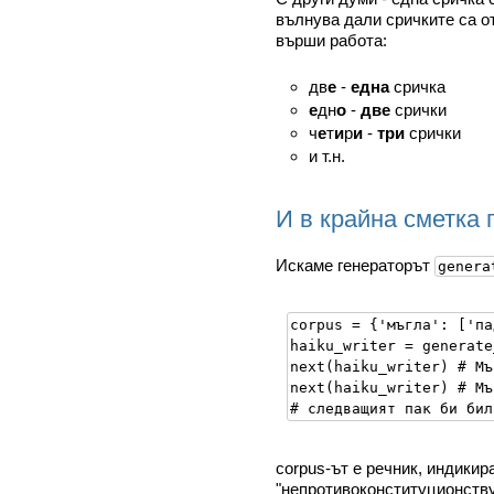
вълнува дали сричките са от
върши работа:
дв
е
-
една
сричка
е
дн
о
-
две
срички
ч
е
т
и
р
и
-
три
срички
и т.н.
И в крайна сметка 
Искаме генераторът
genera
corpus = {'мъгла': ['па
haiku_writer = generate
next(haiku_writer) # Мъ
next(haiku_writer) # Мъ
corpus-ът е речник, индикир
"непротивоконституционству