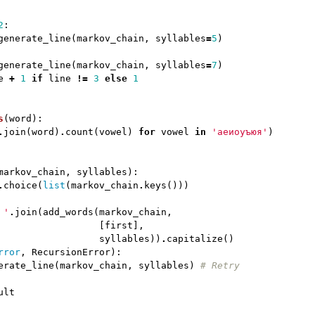
2
:
generate_line
(
markov_chain
,
syllables
=
5
)
generate_line
(
markov_chain
,
syllables
=
7
)
e
+
1
if
line
!=
3
else
1
s
(
word
):
.
join
(
word
)
.
count
(
vowel
)
for
vowel
in
'аеиоуъюя'
)
markov_chain
,
syllables
):
.
choice
(
list
(
markov_chain
.
keys
()))
 '
.
join
(
add_words
(
markov_chain
,
[
first
],
syllables
))
.
capitalize
()
rror
,
RecursionError
):
erate_line
(
markov_chain
,
syllables
)
ult