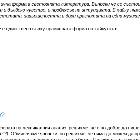
тична форма в световната литература. Въпреки че се състои
зи и дълбоко чувство, и проблясък на интуицията. В хайку ня
стотата, завършеността и дори празнотата на една музикал
 е единствено върху правилната форма на хайкутата:
е?
сферата на лексикалния анализ, решихме, че е по-добре да пише
h"?)
. Обмисляхме японски, но решихме, че няма да можем да пр
се определя от наличието на гласна буква. Правилата за сричкув