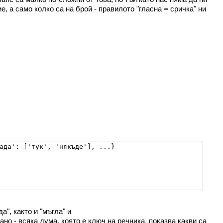
, а само колко са на брой - правилото "гласна = сричка" ни
ада': ['тук', 'някъде'], ...}

а", както и "мъгла" и
о - всяка дума, която е ключ на речника, показва какви са