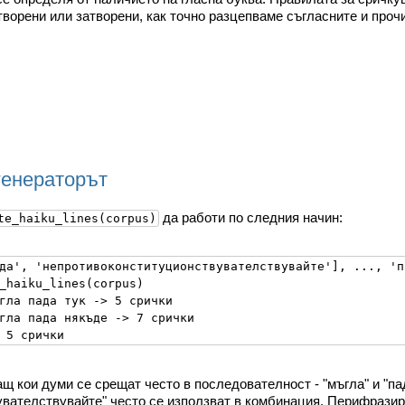
ворени или затворени, как точно разцепваме съгласните и прочие
генераторът
да работи по следния начин:
te_haiku_lines(corpus)
да', 'непротивоконституционствувателствувайте'], ..., 'п
_haiku_lines(corpus)

гла пада тук -> 5 срички

гла пада някъде -> 7 срички

ащ кои думи се срещат често в последователност - "мъгла" и "пад
вателствувайте" често се използват в комбинация. Перифразиран