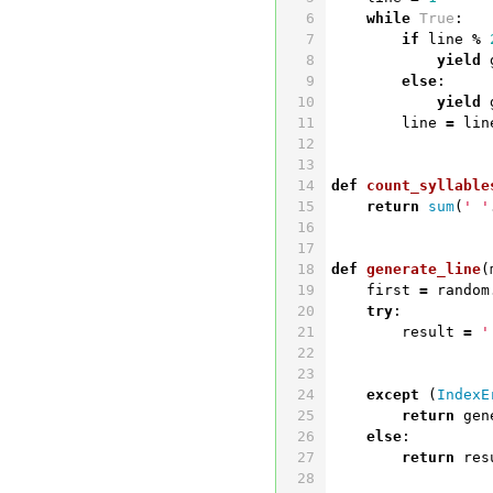
while
True
:
if
line
%
yield
else
:
yield
line
=
lin
def
count_syllable
return
sum
(
' '
def
generate_line
(
first
=
random
try
:
result
=
'
except
(
IndexE
return
gen
else
:
return
res