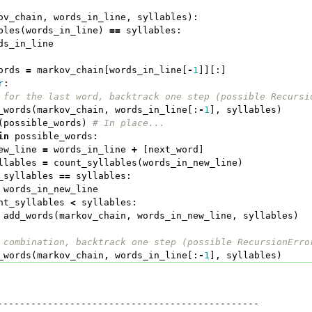
ov_chain
,
words_in_line
,
syllables
):
bles
(
words_in_line
)
==
syllables
:
ds_in_line
ords
=
markov_chain
[
words_in_line
[
-
1
]][:]
r
:
_words
(
markov_chain
,
words_in_line
[:
-
1
],
syllables
)
(
possible_words
)
in
possible_words
:
ew_line
=
words_in_line
+
[
next_word
]
llables
=
count_syllables
(
words_in_new_line
)
_syllables
==
syllables
:
words_in_new_line
nt_syllables
<
syllables
:
add_words
(
markov_chain
,
words_in_new_line
,
syllables
)
_words
(
markov_chain
,
words_in_line
[:
-
1
],
syllables
)
-----------------------------------------------
