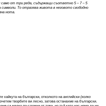
 само от три реда, съдържащи съответно 5 – 7 – 5
ма символи. То отразява живота в неговото свободно
на нота.
те хайкута на български, отколкото на английски
(колко
очетем творбите ви лесно, затова останахме на български.
ане са малко по-сложни от това, но тъй като нас няма да ни