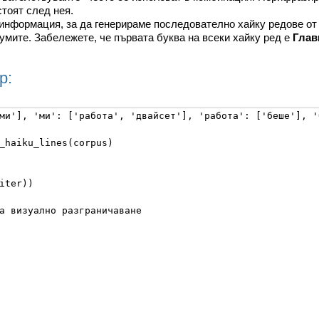
стоят след нея.
информация, за да генерираме последователно хайку редове от п
умите. Забележете, че първата буква на всеки хайку ред е
Глав
р:
ми'], 'ми': ['работа', 'двайсет'], 'работа': ['беше'], '
_haiku_lines(corpus)

iter))

а визуално разграничаване
