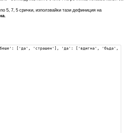
о 5, 7, 5 срички, използвайки тази дефиниция на
на
.
беше': ['да', 'страшен'], 'да': ['вдигна', 'бъда', 'не',