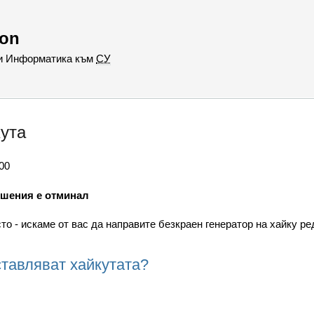
hon
 и Информатика към
СУ
кута
00
ешения е отминал
о - искаме от вас да направите безкраен генератор на хайку ре
ставляват хайкутата?