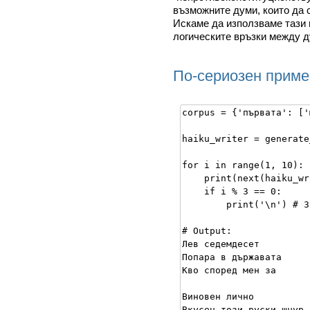
възможните думи, които да 
Искаме да използваме тази 
логическите връзки между д
По-сериозен приме
corpus = {'първата': ['
haiku_writer = generate
for i in range(1, 10):

    print(next(haiku_wr
    if i % 3 == 0:

        print('\n') # З
# Output:

Лев седемдесет

Попара в държавата

Кво според мен за

Виновен лично

Вкусен този руски шнур
