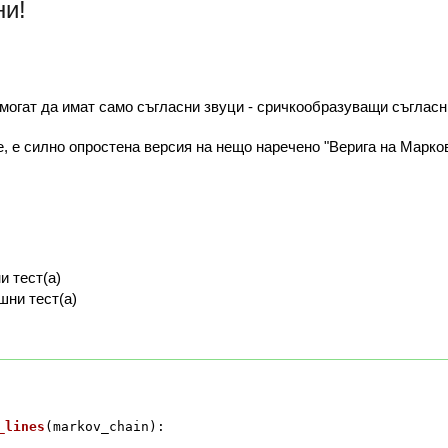
ни!
 могат да имат само съгласни звуци - сричкообразуващи съгласн
е, е силно опростена версия на нещо наречено "Верига на Марков"
и тест(а)
шни тест(а)
_lines
(
markov_chain
):