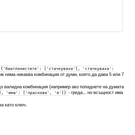
{'биатлонистите': ['стачкуваха'], 'стачкуваха':
ник няма никаква комбинация от думи, която да дава 5 или 7
 до валидна комбинация (например ако попаднете на думата
- греда... но всъщност има
], 'има': ['праскови', 'е']}
ва като ключ.