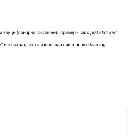
и звуци (сонорни съгласни). Пример -
"Strč prst skrz krk"
 и е похват, често използван при machine learning.