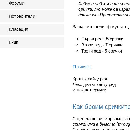
Форуми
Хайку е най-късата пое
срички, то може да изра
движение. Притежава чи
Потребители
За нашите цели, фокусът ще
Класация
Първи ред - 5 срички
Екип
Втори ред - 7 срички
Трети ред - 5 срички
Пример:
Кратък хайку ред
Леко дълъг хайку ред
И пак пет срички
Как броим сричкит
С цел да не ви вкарваме в 
срички има в думата "throug
С други думи - една сричка 