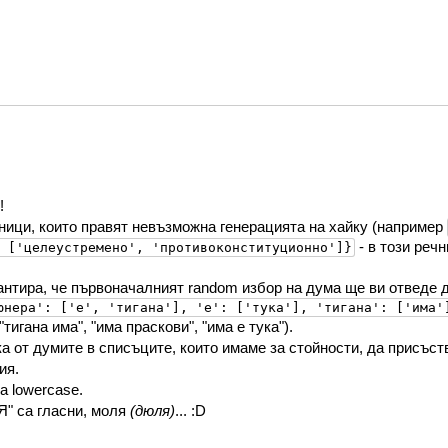
!
ници, които правят невъзможна генерацията на хайку (например
- в този реч
 ['целеустремено', 'противоконституционно']}
рантира, че първоначалният random избор на дума ще ви отведе
юнера': ['е', 'тигана'], 'е': ['тука'], 'тигана': ['има'
тигана има", "има праскови", "има е тука").
а от думите в списъците, които имаме за стойности, да присъст
ия.
а lowercase.
Я" са гласни, моля
(дюля)
... :D