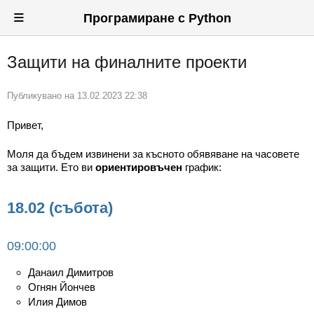
≡
Програмиране с Python
Защити на финалните проекти
Вход
Регистрация
Публикувано на
13.02.2023 22:38
Новини
Привет,
Материали
Моля да бъдем извинени за късното обявяване на часовете
за защити. Ето ви
ориентировъчен
график:
Задачи
18.02 (събота)
Предизвикателства
Хитринки
09:00:00
Форуми
Данаил Димитров
Огнян Йончев
Потребители
Илия Димов