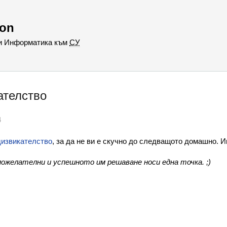
hon
 и Информатика към
СУ
ателство
4
дизвикателство
, за да не ви е скучно до следващото домашно. И
желателни и успешното им решаване носи една точка. ;)