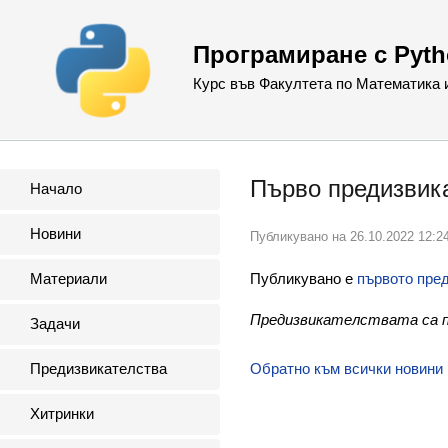
Програмиране с Pyt
Курс във Факултета по Математика
Първо предизвик
Начало
Новини
Публикувано на
26.10.2022 12:2
Публикувано е
първото пре
Материали
Предизвикателствата са по
Задачи
Предизвикателства
Обратно към всички новини
Хитринки